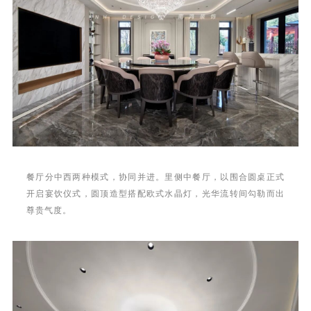
餐厅分中西两种模式，协同并进。里侧中餐厅，以围合圆桌正式
开启宴饮仪式，圆顶造型搭配欧式水晶灯，光华流转间勾勒而出
尊贵气度。