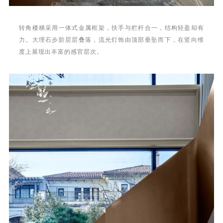
转角楼梯采用一体式金属框架，扶手与栏杆合一，结构轻盈却有
力。大理石步阶层层叠落，流光灯饰由顶部垂坠而下，在竖向维
度上展现出丰富的感官层次。