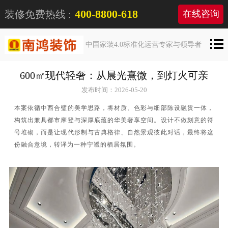
400-8800-618
装修免费热线 :
在线咨询
中国家装4.0标准化运营专家与领导者
600㎡现代轻奢：从晨光熹微，到灯火可亲
发布时间：2026-05-20
本案依循中西合璧的美学思路，将材质、色彩与细部陈设融贯一体，
构筑出兼具都市摩登与深厚底蕴的华美奢享空间。设计不做刻意的符
号堆砌，而是让现代形制与古典格律、自然景观彼此对话，最终将这
份融合意境，转译为一种宁谧的栖居氛围。