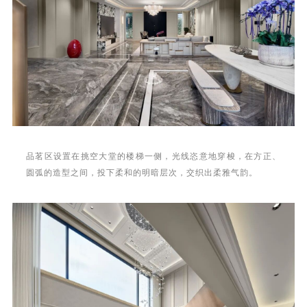
品茗区设置在挑空大堂的楼梯一侧，光线恣意地穿梭，在方正、
圆弧的造型之间，投下柔和的明暗层次，交织出柔雅气韵。