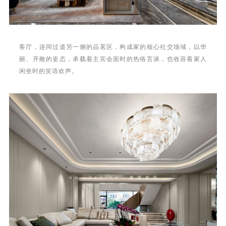
客厅，连同过道另一侧的品茗区，构成家的核心社交场域，以华
丽、开敞的姿态，承载着主宾会面时的热络言谈，也收容着家人
闲坐时的笑语欢声。