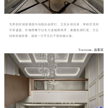
无界的区域使视线与动线自由穿行，主宾从容往来，举杯言笑间
尽享盛宴。外侧西餐厅以长方桌铺展秩序，素雅色调打底，方正
结构安稳舒展，成就一方平凡日子里的烟火场。
Tearoom. 品茗区