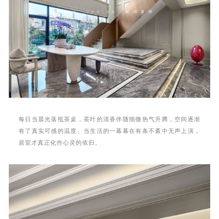
每日当晨光落抵茶桌，茶叶的清香伴随细微热气升腾，空间逐渐
有了真实可感的温度。当生活的一幕幕在有条不紊中无声上演，
居室才真正化作心灵的依归。