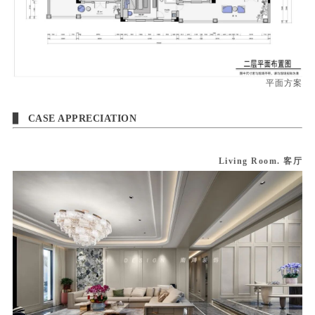
平面方案
▊
CASE APPRECIATION
Living Room. 客厅