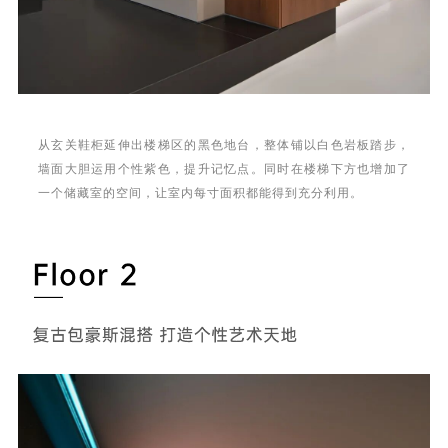
从玄关鞋柜延伸出楼梯区的黑色地台，整体铺以白色岩板踏步，
墙面大胆运用个性紫色，提升记忆点。同时在楼梯下方也增加了
一个储藏室的空间，让室内每寸面积都能得到充分利用。