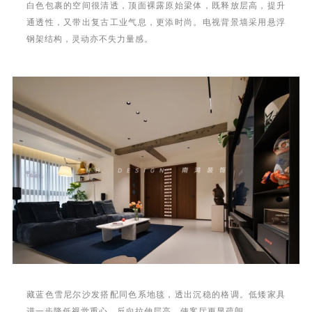
白色包裹的空间很清透，顶面裸露原始梁体，既释放层高，提升
通透性，又带出复古工业气息，更添时尚。电视背景墙采用悬浮
钢架结构，灵动亦不失力量感。
藏蓝色雪尼尔沙发搭配同色系地毯，透出沉稳的格调。低矮家具
进一步降低视觉重心，反向拉伸层高，使客厅更显疏朗。