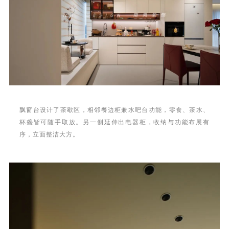
飘窗台设计了茶歇区，相邻餐边柜兼水吧台功能，零食、茶水、
杯盏皆可随手取放。另一侧延伸出电器柜，收纳与功能布展有
序，立面整洁大方。