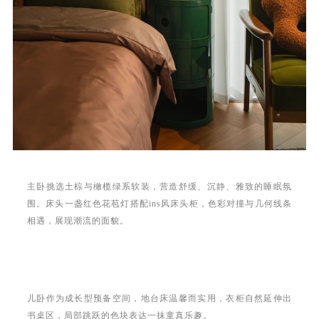
主卧挑选土棕与橄榄绿系软装，营造舒缓、沉静、雅致的睡眠氛
围。床头一盏红色花苞灯搭配ins风床头柜，色彩对撞与几何线条
相遇，展现潮流的面貌。
儿卧作为成长型预备空间，地台床温馨而实用，衣柜自然延伸出
书桌区，局部跳跃的色块表达一抹童真乐趣。