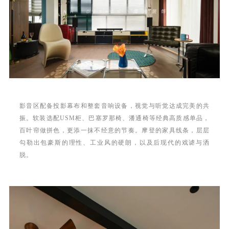
影音区配备投影幕布和整套音响设备，视觉与听觉达成完美的共
振。软装选配USM柜、巴塞罗那椅、潘通椅等经典高质感单品，
百叶帘做拼色，更添一抹不经意的节奏。摩登的家具线条，层层
勾勒出包豪斯的理性、工业风的硬朗，以及后现代的戏谑与洒
脱。