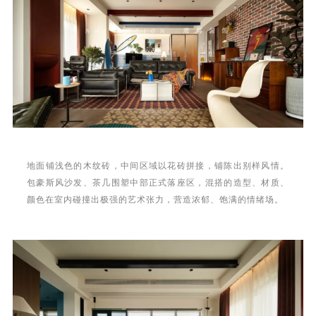
地面铺浅色的木纹砖，中间区域以花砖拼接，铺陈出别样风情。
包豪斯风沙发、茶几围塑中部正式落座区，混搭的造型、材质、
颜色在室内碰撞出极强的艺术张力，营造浓郁、饱满的情绪场。