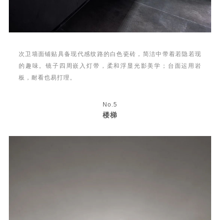
次卫墙面铺贴具备现代感纹路的白色瓷砖，简洁中带着若隐若现
的趣味。镜子四周嵌入灯带，柔和浮显光影美学；台面运用岩
板，耐看也易打理。
No.5
楼梯