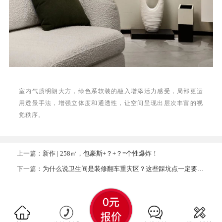
室内气质明朗大方，绿色系软装的融入增添活力感受，局部更运
用透景手法，增强立体度和通透性，让空间呈现出层次丰富的视
觉秩序。
上一篇：
新作 | 258㎡，包豪斯+？+？=个性爆炸！
下一篇：
为什么说卫生间是装修翻车重灾区？这些踩坑点一定要当心了！