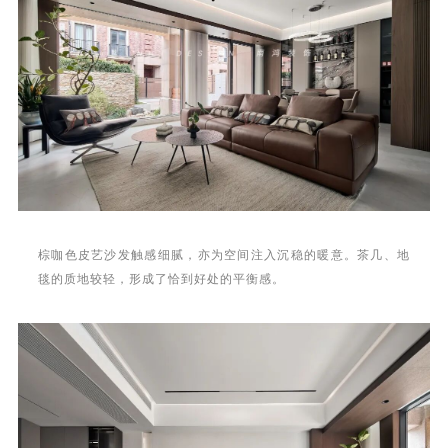
棕咖色皮艺沙发触感细腻，亦为空间注入沉稳的暖意。茶几、地
毯的质地较轻，形成了恰到好处的平衡感。