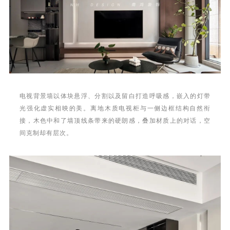
电视背景墙以体块悬浮、分割以及留白打造呼吸感，嵌入的灯带
光强化虚实相映的美。离地木质电视柜与一侧边框结构自然衔
接，木色中和了墙顶线条带来的硬朗感，叠加材质上的对话，空
间克制却有层次。