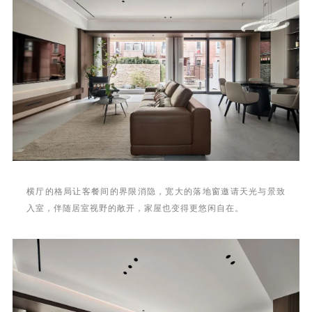
横厅的格局让客餐间的界限消隐，宽大的落地窗邀请天光与景致
入室，伴随居室视野的敞开，家屋也变得更悠闲自在。