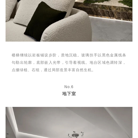
楼梯继续以岩板铺设步阶，质地沉稳。玻璃扶手以黑色金属线条
勾勒出轮廓，底部嵌入光带，引导着视线。地台区域色调转深，
点缀绿植、石组，通过局部造景丰富自然生机。
No.6
地下室