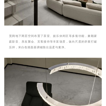
宽阔地下两层空间布置了茶室、娱乐休闲区等多项功能，兼顾家
庭影音、亲友聚会、宾客接待等丰富场景，纵向尺度的舒展打破
压抑，米白色墙面基调铺陈出温柔与素净。