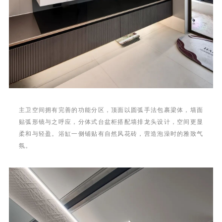
主卫空间拥有完善的功能分区，顶面以圆弧手法包裹梁体，墙面
贴弧形镜与之呼应，分体式台盆柜搭配墙排龙头设计，空间更显
柔和与轻盈。浴缸一侧铺贴有自然风花砖，营造泡澡时的雅致气
氛。