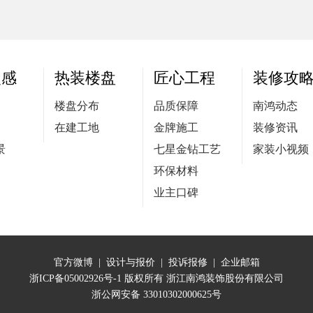
灵感
热装楼盘
匠心工程
装修攻
楼盘分布
品质保障
南鸿动态
在建工地
金牌施工
装修资讯
景
七星金钻工艺
家装小视频
环保材料
业主口碑
官方微博
|
设计与报价
|
投诉报修
|
企业邮箱
浙ICP备05002926号-1
版权所有 浙江南鸿装饰股份有限公司
浙公网安备 33010302000625号