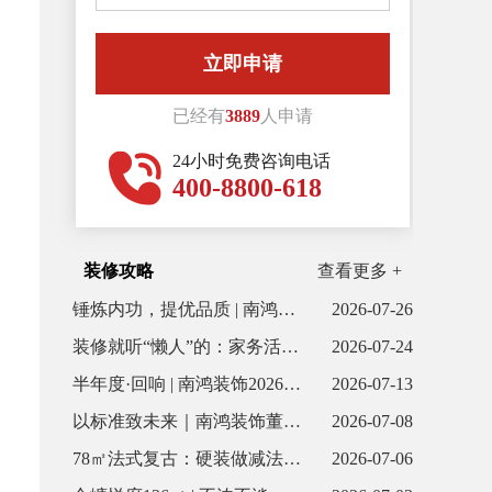
联系我们
已经有
3889
人申请
24小时免费咨询电话
400-8800-618
装修攻略
查看更多 +
锤炼内功，提优品质 | 南鸿装饰6月全体项目经理会议顺利召开
2026-07-26
装修就听“懒人”的：家务活少80%，幸福感直线上升！
2026-07-24
半年度·回响 | 南鸿装饰2026上半年案例合集
2026-07-13
以标准致未来｜南鸿装饰董事长出席中国全案定制家装节
2026-07-08
78㎡法式复古：硬装做减法，氛围做乘法
2026-07-06