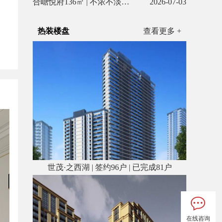
合嵣悦府136㎡ | 不浓不淡，是刚刚好的温柔
2026-07-03
热装楼盘
查看更多 +
世茂·之西湖 | 签约96户 | 已完成81户
在线咨询