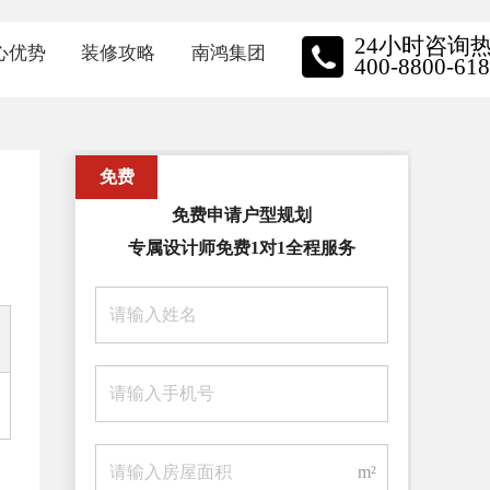
24小时咨询
心优势
装修攻略
南鸿集团
400-8800-618
质保障
装修资讯
南鸿动态
免费
牌施工
家装小视频
品牌实力
免费申请户型规划
星金钻
关于我们
专属设计师免费1对1全程服务
保装修
员工风采
主口碑
荣誉展示
招聘中心
m²