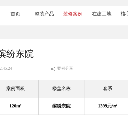
首页
整装产品
装修案例
在建工地
核
1199套餐
经典案例
热装楼盘
品
1399套餐
VR案例
在建工地
金
缤纷东院
1599套餐
视频案例
七
:45:24
案例分享
环
案例面积
楼盘名称
套系
业
120m²
缤纷东院
1399元/㎡