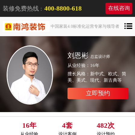
400-8800-618
装修免费热线 :
在线咨询
中国家装4.0标准化运营专家与领导者
刘恩彬
总监设计师
从业经验：16年
擅长风格：新中式、欧式、简
美、美式、现代、新古典等
立即预约
16年
4套
482次
从业经验
设计案例
设计预约