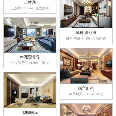
上林湖
上林湖 | 430m² | 现代简约
融科·瑗颐湾
融科·瑗颐湾 | 90m² | 新中式
申花壹号院
申花壹号院 | 180m² | 港式
枫华府第
枫华府第 | 110m² | 简欧
观邸国际