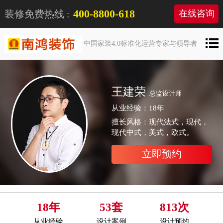
400-8800-618
装修免费热线 :
在线咨询
中国家装4.0标准化运营专家与领导者
王建荣
总监设计师
从业经验：18年
擅长风格：现代法式，现代，
现代中式，美式，欧式。
立即预约
18年
53套
813次
从业经验
设计案例
设计预约