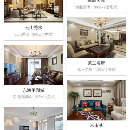
悦麒美寓
悦麒美寓 | 200m² | 后现代
云山秀水
云山秀水 | 300m² | 中式
紫玉名府
紫玉名府 | 150m² | 美式
东海闲湖城
东海闲湖城 | 107m² | 美式
米市巷