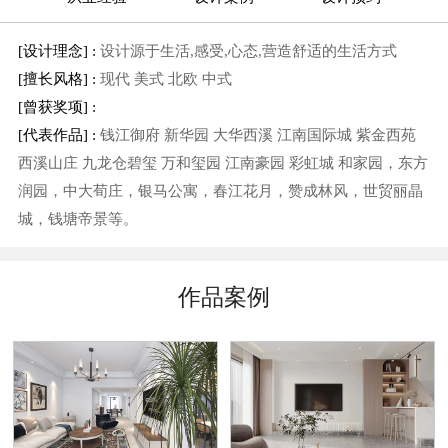
[设计理念] :
设计源于生活,感受,心态,营造舒适的生活方式
[擅长风格] :
现代 美式 北欧 中式
[曾获奖项] :
[代表作品] :
钱江御府 新华园 大华西溪 江南国际城 紫金西苑
西溪山庄 九龙仓碧玺 万和玺园 江南豪园 彩虹城 和家园，东方
润园，中大荀庄，银马公寓，春江花月，赞成林风，世贸丽晶
城，钱塘帝景等。
作品案例