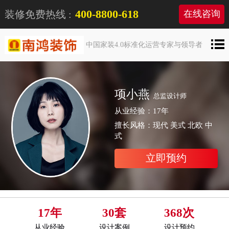
400-8800-618
装修免费热线 :
在线咨询
中国家装4.0标准化运营专家与领导者
项小燕
总监设计师
从业经验：17年
擅长风格：现代 美式 北欧 中
式
立即预约
17年
30套
368次
从业经验
设计案例
设计预约