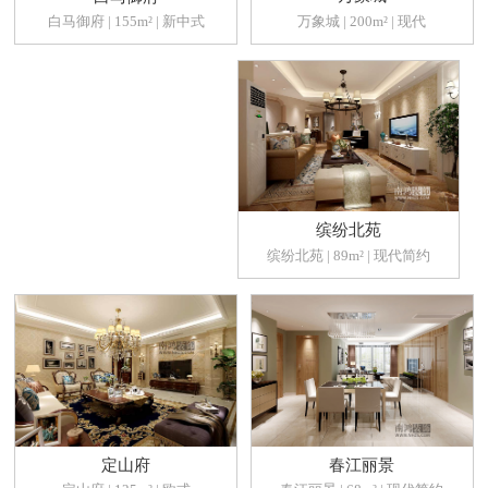
万象城 | 200m² | 现代
白马御府 | 155m² | 新中式
缤纷北苑
缤纷北苑 | 89m² | 现代简约
定山府
春江丽景