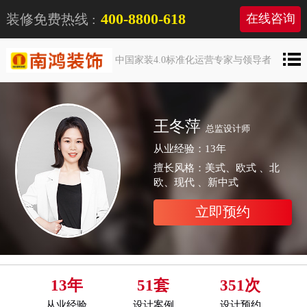
400-8800-618
装修免费热线 :
在线咨询
中国家装4.0标准化运营专家与领导者
王冬萍
总监设计师
从业经验：13年
擅长风格：美式、欧式 、北
欧、现代 、新中式
立即预约
13年
51套
351次
从业经验
设计案例
设计预约