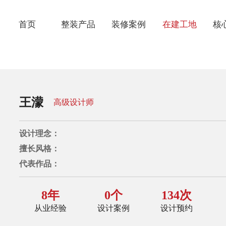
首页
整装产品
装修案例
在建工地
核
1199套餐
经典案例
热装楼盘
品
1399套餐
VR案例
在建工地
金
王濛
高级设计师
1599套餐
视频案例
七
设计理念：
环
擅长风格：
代表作品：
业
8年
0个
134次
从业经验
设计案例
设计预约