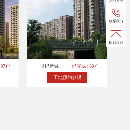
预约量房
联系我们
回到顶部
 87户
世纪新城
已完成 : 69户
工地预约参观