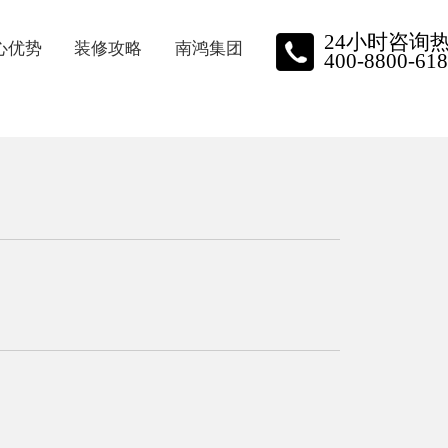
24小时咨询
心优势
装修攻略
南鸿集团
400-8800-618
质保障
装修资讯
南鸿动态
牌施工
家装小视频
品牌实力
星金钻
关于我们
保装修
员工风采
主口碑
荣誉展示
招聘中心