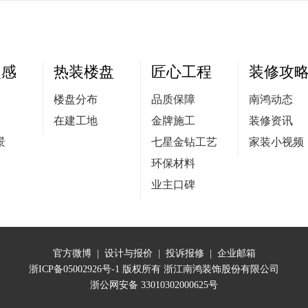
灵感
热装楼盘
匠心工程
装修攻
楼盘分布
品质保障
南鸿动态
在建工地
金牌施工
装修资讯
景
七星金钻工艺
家装小视频
环保材料
业主口碑
官方微博
|
设计与报价
|
投诉报修
|
企业邮箱
浙ICP备05002926号-1
版权所有 浙江南鸿装饰股份有限公司
浙公网安备 33010302000625号