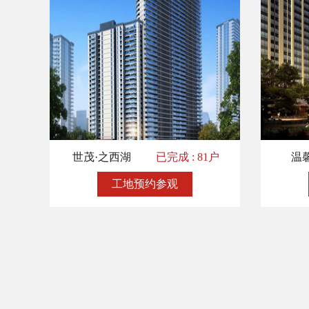
世茂·之西湖
已完成 : 81户
温
工地预约参观