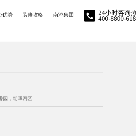
24小时咨询
心优势
装修攻略
南鸿集团
400-8800-618
质保障
装修资讯
南鸿动态
牌施工
家装小视频
品牌实力
星金钻
关于我们
保装修
员工风采
香园，朝晖四区
主口碑
荣誉展示
招聘中心