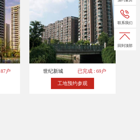
预约量房
联系我们
回到顶部
 87户
世纪新城
已完成 : 69户
工地预约参观