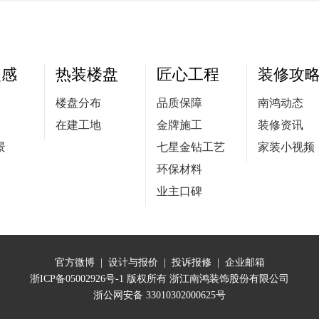
灵感
热装楼盘
匠心工程
装修攻
楼盘分布
品质保障
南鸿动态
在建工地
金牌施工
装修资讯
景
七星金钻工艺
家装小视频
环保材料
业主口碑
官方微博
|
设计与报价
|
投诉报修
|
企业邮箱
浙ICP备05002926号-1
版权所有 浙江南鸿装饰股份有限公司
浙公网安备 33010302000625号