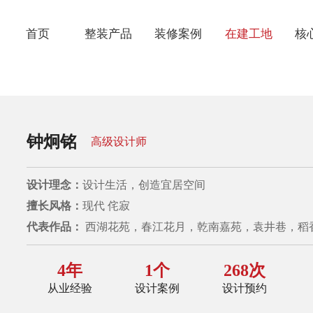
首页
整装产品
装修案例
在建工地
核
1199套餐
经典案例
热装楼盘
品
1399套餐
VR案例
在建工地
金
钟炯铭
高级设计师
1599套餐
视频案例
七
设计理念：
设计生活，创造宜居空间
环
擅长风格：
现代 侘寂
代表作品：
西湖花苑，春江花月，乾南嘉苑，袁井巷，稻
业
4年
1个
268次
从业经验
设计案例
设计预约