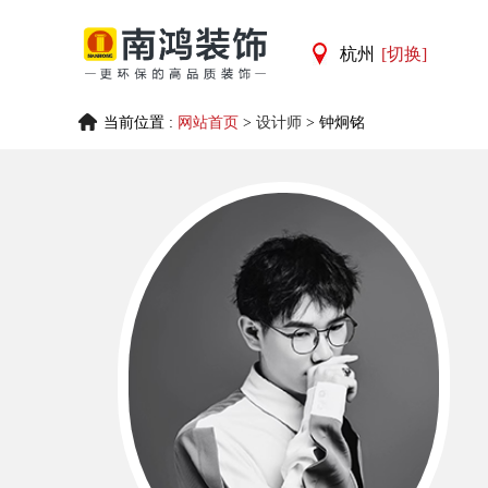
杭州
[切换]
杭州
当前位置 :
网站首页
>
设计师
> 钟炯铭
宁波