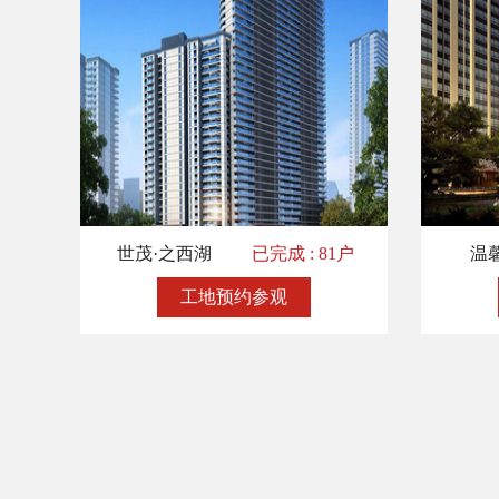
世茂·之西湖
已完成 : 81户
温
工地预约参观