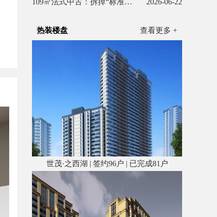
109㎡法式中古：拆掉“标准答案”，让视线在空间里自由流浪！
2026-06-22
热装楼盘
查看更多 +
世茂·之西湖 | 签约96户 | 已完成81户