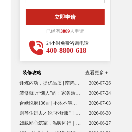
联系我们
已经有
3889
人申请
24小时免费咨询电话
400-8800-618
装修攻略
查看更多 +
锤炼内功，提优品质 | 南鸿装饰6月全体项目经理会议顺利召开
2026-07-26
装修就听“懒人”的：家务活少80%，幸福感直线上升！
2026-07-24
合嵣悦府136㎡ | 不浓不淡，是刚刚好的温柔
2026-07-03
别等住进去才说“不舒服”！这些隐形踩坑点，你家注意到了吗
2026-06-30
28载匠心筑家，温暖同行｜南鸿装饰周年庆盛典圆满落幕
2026-06-27