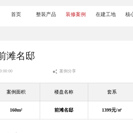
首页
整装产品
装修案例
在建工地
核
1199套餐
经典案例
热装楼盘
品
1399套餐
VR案例
在建工地
金
前滩名邸
1599套餐
视频案例
七
:00:00
案例分享
环
案例面积
楼盘名称
套系
业
160m²
前滩名邸
1399元/㎡