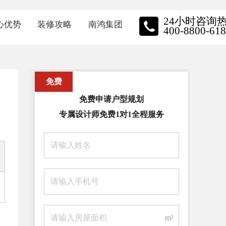
24小时咨询
心优势
装修攻略
南鸿集团
400-8800-618
质保障
装修资讯
南鸿动态
免费
牌施工
家装小视频
品牌实力
免费申请户型规划
星金钻
关于我们
专属设计师免费1对1全程服务
保装修
员工风采
主口碑
荣誉展示
招聘中心
m²