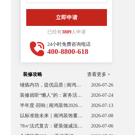
联系我们
已经有
3889
人申请
24小时免费咨询电话
400-8800-618
装修攻略
查看更多 +
锤炼内功，提优品质 | 南鸿装饰6月全体项目经理会议顺利召开
2026-07-26
装修就听“懒人”的：家务活少80%，幸福感直线上升！
2026-07-24
半年度·回响 | 南鸿装饰2026上半年案例合集
2026-07-13
以标准致未来｜南鸿装饰董事长出席中国全案定制家装节
2026-07-08
78㎡法式复古：硬装做减法，氛围做乘法
2026-07-06