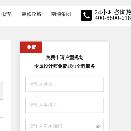
24小时咨询
心优势
装修攻略
南鸿集团
400-8800-618
质保障
装修资讯
南鸿动态
免费
牌施工
家装小视频
品牌实力
免费申请户型规划
星金钻
关于我们
专属设计师免费1对1全程服务
保装修
员工风采
主口碑
荣誉展示
招聘中心
m²