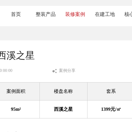
首页
整装产品
装修案例
在建工地
核
1199套餐
经典案例
热装楼盘
品
1399套餐
VR案例
在建工地
金
西溪之星
1599套餐
视频案例
七
:00:00
案例分享
环
案例面积
楼盘名称
套系
业
95m²
西溪之星
1399元/㎡