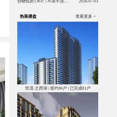
合嵣悦府136㎡ | 不浓不淡，是刚刚好的温柔
2026-07-03
热装楼盘
查看更多 +
世茂·之西湖 | 签约96户 | 已完成81户