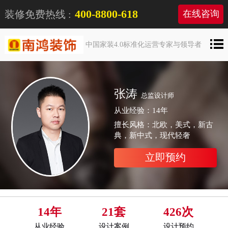
400-8800-618
装修免费热线 :
在线咨询
中国家装4.0标准化运营专家与领导者
张涛
总监设计师
从业经验：14年
擅长风格：北欧，美式，新古
典，新中式，现代轻奢
立即预约
14年
21套
426次
从业经验
设计案例
设计预约