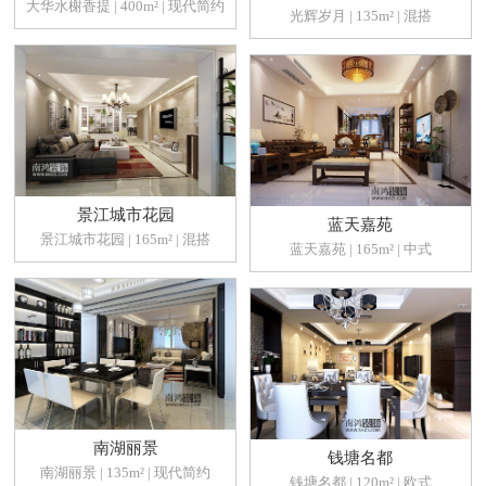
大华水榭香提 | 400m² | 现代简约
光辉岁月 | 135m² | 混搭
景江城市花园
蓝天嘉苑
景江城市花园 | 165m² | 混搭
蓝天嘉苑 | 165m² | 中式
南湖丽景
钱塘名都
南湖丽景 | 135m² | 现代简约
钱塘名都 | 120m² | 欧式