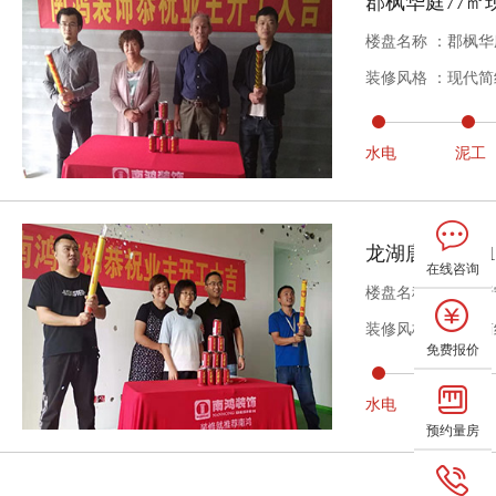
郡枫华庭77㎡
楼盘名称 ：郡枫华
装修风格 ：现代简
水电
泥工
龙湖唐宁ONE
在线咨询
楼盘名称 ：龙湖唐
装修风格 ：现代简
免费报价
水电
泥工
预约量房