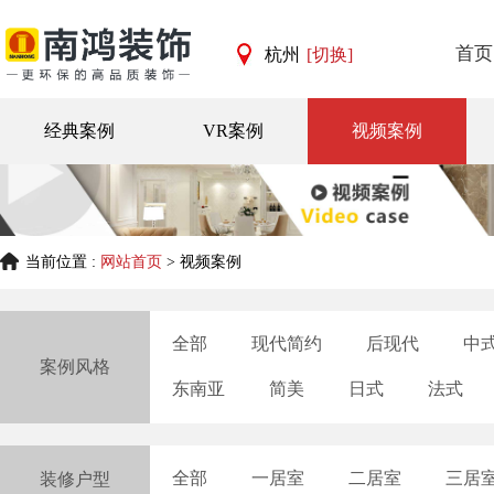
首页
杭州
[切换]
杭州
宁波
经典案例
VR案例
视频案例
当前位置 :
网站首页
> 视频案例
全部
现代简约
后现代
中
案例风格
东南亚
简美
日式
法式
全部
一居室
二居室
三居
装修户型