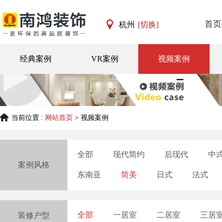
首页
杭州
[切换]
杭州
宁波
经典案例
VR案例
视频案例
当前位置 :
网站首页
> 视频案例
全部
现代简约
后现代
中
案例风格
东南亚
简美
日式
法式
全部
一居室
二居室
三居
装修户型