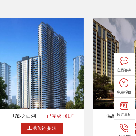
在线咨询
免费报价
预约量房
世茂·之西湖
已完成 : 81户
温馨人家
工地预约参观
工地预