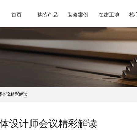
首页
整装产品
装修案例
在建工地
核
1199套餐
经典案例
热装楼盘
品
1399套餐
VR案例
在建工地
金
1599套餐
视频案例
七
环
师会议精彩解读
业
全体设计师会议精彩解读