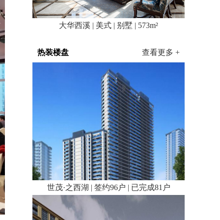
大华西溪 | 美式 | 别墅 | 573m²
热装楼盘
查看更多 +
世茂·之西湖 | 签约96户 | 已完成81户