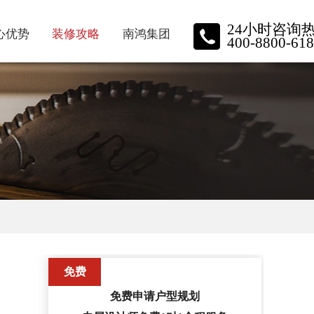
24小时咨询
心优势
装修攻略
南鸿集团
400-8800-618
质保障
装修资讯
南鸿动态
牌施工
家装小视频
品牌实力
星金钻
关于我们
保装修
员工风采
主口碑
荣誉展示
免费
招聘中心
免费申请户型规划