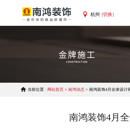
杭州
[切换]
杭州
宁波
当前位置 :
网站首页
>
南鸿动态
> 南鸿装饰4月全体设计
南鸿装饰4月