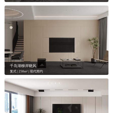
千岛湖柳岸晓风
复式 | 258m² | 现代简约