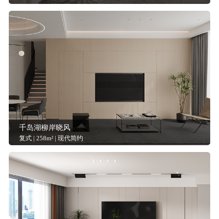
千岛湖柳岸晓风
复式 | 258m² | 现代简约