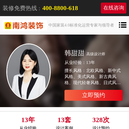
400-8800-618
装修免费热线 :
在线咨询
中国家装4.0标准化运营专家与领导者
韩甜甜
高级设计师
从业经验：13年
擅长风格：北欧风格、新中式
风格、美式风格、新古典风
格、现代轻奢风格、日式风
格、极简风格
立即预约
13年
13套
328次
从业经验
设计案例
设计预约