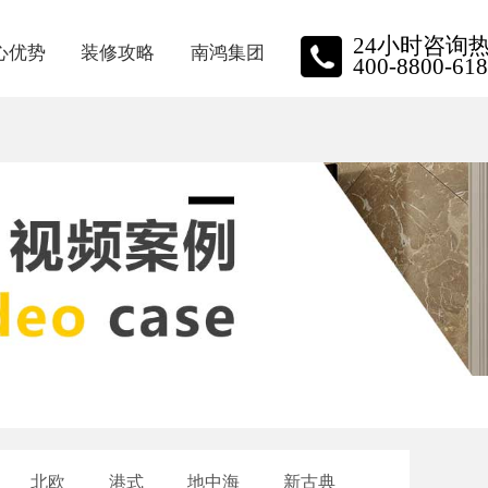
24小时咨询
心优势
装修攻略
南鸿集团
400-8800-618
质保障
装修资讯
南鸿动态
牌施工
家装小视频
品牌实力
星金钻
关于我们
保装修
员工风采
主口碑
荣誉展示
招聘中心
北欧
港式
地中海
新古典