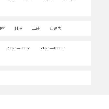
联系我们
别墅
排屋
工装
自建房
200㎡—500㎡
500㎡—1000㎡