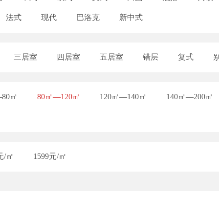
法式
现代
巴洛克
新中式
三居室
四居室
五居室
错层
复式
—80㎡
80㎡—120㎡
120㎡—140㎡
140㎡—200㎡
元/㎡
1599元/㎡