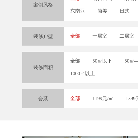
案例风格
东南亚
简美
日式
全部
一居室
二居室
装修户型
全部
50㎡以下
50㎡
装修面积
1000㎡以上
全部
1199元/㎡
1399
套系