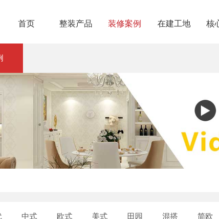
首页
整装产品
装修案例
在建工地
核
1199套餐
经典案例
热装楼盘
品
例
1399套餐
VR案例
在建工地
金
1599套餐
视频案例
七
环
业
代
中式
欧式
美式
田园
混搭
简欧