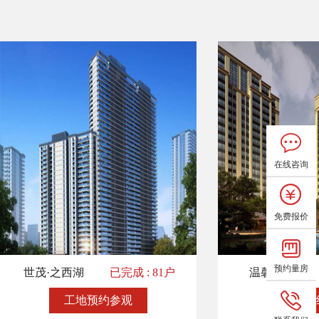
在线咨询
免费报价
预约量房
世茂·之西湖
已完成 : 81户
温馨人家
工地预约参观
工地预