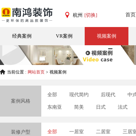
首页
杭州
[切换]
杭州
宁波
经典案例
VR案例
视频案例
当前位置 :
网站首页
> 视频案例
全部
现代简约
后现代
中
案例风格
东南亚
简美
日式
法式
全部
一居室
二居室
三居
装修户型